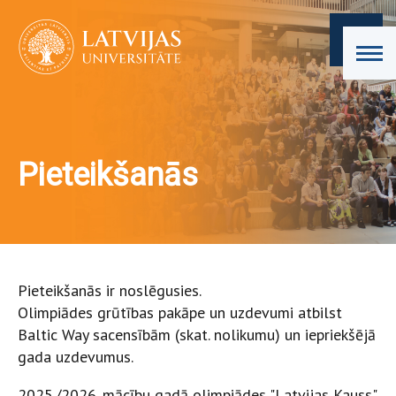
Pieteikšanās
Pieteikšanās ir noslēgusies.
Olimpiādes grūtības pakāpe un uzdevumi atbilst
Baltic Way sacensībām (skat. nolikumu) un iepriekšējā
gada uzdevumus.
2025./2026. mācību gadā olimpiādes "Latvijas Kauss"