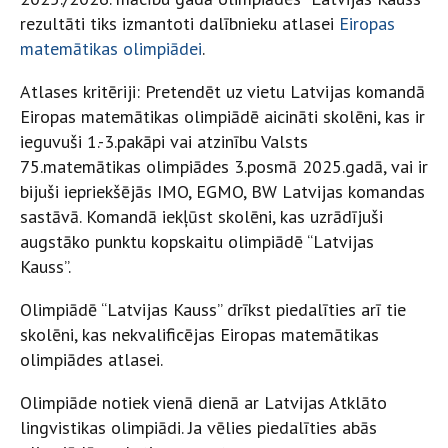
rezultāti tiks izmantoti dalībnieku atlasei
Eiropas
matemātikas olimpiādei
.
Atlases kritēriji: Pretendēt uz vietu Latvijas komandā
Eiropas matemātikas olimpiādē aicināti skolēni, kas ir
ieguvuši 1.-3.pakāpi vai atzinību Valsts
75.matemātikas olimpiādes 3.posmā 2025.gadā, vai ir
bijuši iepriekšējās IMO, EGMO, BW Latvijas komandas
sastāvā. Komandā iekļūst skolēni, kas uzrādījuši
augstāko punktu kopskaitu olimpiādē “Latvijas
Kauss”.
Olimpiādē “Latvijas Kauss” drīkst piedalīties arī tie
skolēni, kas nekvalificējas Eiropas matemātikas
olimpiādes atlasei.
Olimpiāde notiek vienā dienā ar Latvijas Atklāto
lingvistikas olimpiādi. Ja vēlies piedalīties abās