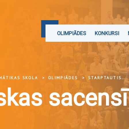
OLIMPIĀDES
KONKURSI
EMĀTIKAS SKOLA
OLIMPIĀDES
STARPTAUTISKAS SACENSĪBAS
iskas sacens