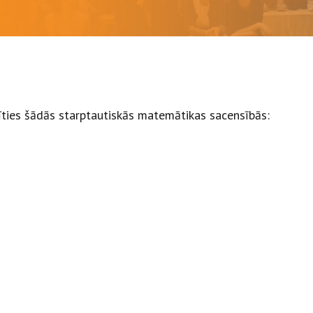
līties šādās starptautiskās matemātikas sacensībās: