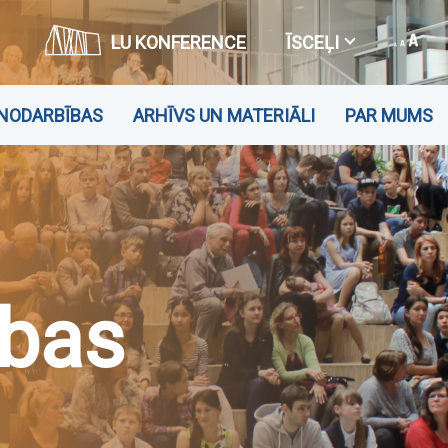
LU KONFERENCE
ĪSCEĻI
NODARBĪBAS
ARHĪVS UN MATERIĀLI
PAR MUMS
ības