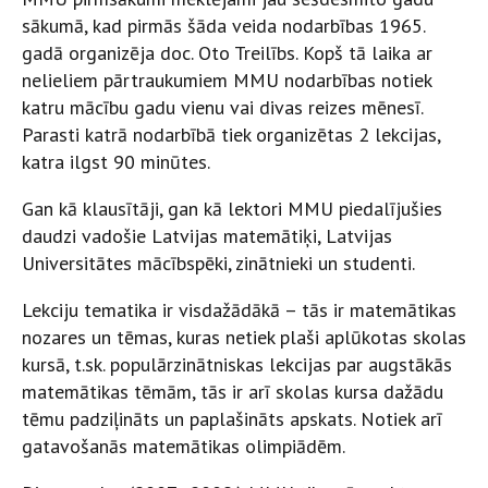
sākumā, kad pirmās šāda veida nodarbības 1965.
gadā organizēja doc. Oto Treilībs. Kopš tā laika ar
nelieliem pārtraukumiem MMU nodarbības notiek
katru mācību gadu vienu vai divas reizes mēnesī.
Parasti katrā nodarbībā tiek organizētas 2 lekcijas,
katra ilgst 90 minūtes.
Gan kā klausītāji, gan kā lektori MMU piedalījušies
daudzi vadošie Latvijas matemātiķi, Latvijas
Universitātes mācībspēki, zinātnieki un studenti.
Lekciju tematika ir visdažādākā – tās ir matemātikas
nozares un tēmas, kuras netiek plaši aplūkotas skolas
kursā, t.sk. populārzinātniskas lekcijas par augstākās
matemātikas tēmām, tās ir arī skolas kursa dažādu
tēmu padziļināts un paplašināts apskats. Notiek arī
gatavošanās matemātikas olimpiādēm.