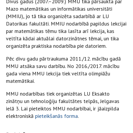
Divus gadus (2007.–2009.) MMU tika pārsaukta par
Mazo matemātikas un informātikas universitāti
(MMIU), jo tā tika organizēta sadarbībā ar LU
Datorikas fakultāti. MMIU nodarbībā papildus lekcijai
par matemātikas tēmu tika lasīta arī lekcija, kas
veltīta kādai aktuālai datorzinātnes tēmai, un tika
organizēta praktiska nodarbība pie datoriem.
Pēc divu gadu pārtraukuma 2011./12. mācību gadā
MMU atsāka savu darbību. No 2016./2017. mācību
gada viena MMU lekcija tiek veltīta olimpiāžu
matemātikai.
MMU nodarbības tiek organizētas LU Eksakto
zinātņu un tehnoloģiju fakultātes telpās, Jelgavas
ielā 3. Lai pieteiktos MMU nodarbībai, ir jāaizpilda
elektroniskā
pieteikšanās forma
.