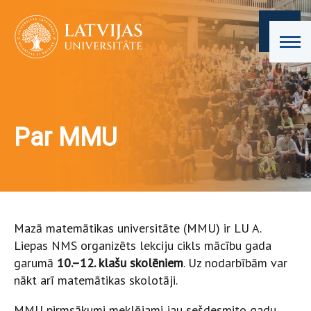
Par MMU
Mazā matemātikas universitāte (MMU) ir LU A.
Liepas NMS organizēts lekciju cikls mācību gada
garumā
10.–12. klašu skolēniem
. Uz nodarbībām var
nākt arī matemātikas skolotāji.
MMU pirmsākumi meklējami jau sešdesmito gadu