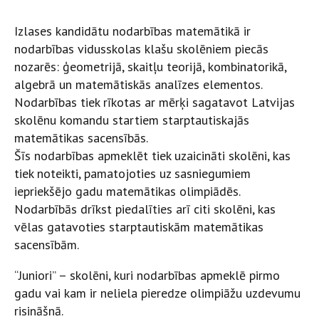
Izlases kandidātu nodarbības matemātikā ir
nodarbības vidusskolas klašu skolēniem piecās
nozarēs: ģeometrijā, skaitļu teorijā, kombinatorikā,
algebrā un matemātiskās analīzes elementos.
Nodarbības tiek rīkotas ar mērķi sagatavot Latvijas
skolēnu komandu startiem starptautiskajās
matemātikas sacensībās.
Šīs nodarbības apmeklēt tiek uzaicināti skolēni, kas
tiek noteikti, pamatojoties uz sasniegumiem
iepriekšējo gadu matemātikas olimpiādēs.
Nodarbībās drīkst piedalīties arī citi skolēni, kas
vēlas gatavoties starptautiskām matemātikas
sacensībām.
“Juniori” – skolēni, kuri nodarbības apmeklē pirmo
gadu vai kam ir neliela pieredze olimpiāžu uzdevumu
risināšnā.