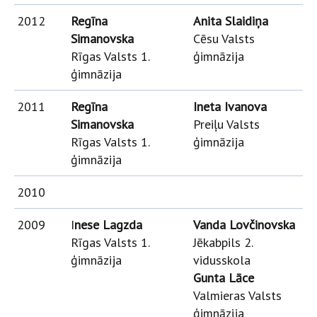
2012
Regīna
Anita Slaidiņa
Simanovska
Cēsu Valsts
Rīgas Valsts 1.
ģimnāzija
ģimnāzija
2011
Regīna
Ineta Ivanova
Simanovska
Preiļu Valsts
Rīgas Valsts 1.
ģimnāzija
ģimnāzija
2010
2009
I
nese Lagzda
Vanda Lovčinovska
Rīgas Valsts 1.
Jēkabpils 2.
ģimnāzija
vidusskola
Gunta Lāce
Valmieras Valsts
ģimnāzija