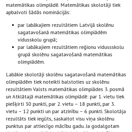
matemātikas olimpiādē. Matemātikas skolotāji tiek
apbalvoti šādās nominācijās:
par labākajiem rezultātiem Latvijā skolēnu
sagatavošanā matemātikas olimpiādēm
vidusskolu grupā;
par labākajiem rezultātiem reģionu vidussskolu
grupā skolēnu sagatavošanā matemātikas
olimpiādēm.
Labākie skolotāji skolēnu sagatavošanā matemātikas
olimpiādēm tiek noteikti balstoties uz skolēnu
rezultātiem Valsts matemātikas olimpiādes 3. posmā
un Atklātajā matemātikas olimpiādē: par 1. vietu tiek
piešķirti 30 punkti, par 2. vietu – 18 punkti, par 3.
vietu – 12 punkti un par atzinību – 6 punkti. Skolotāja
rezultāts tiek iegūts, saskaitot visu viņa skolēnu
punktus par attiecīgo mācību gadu. Ja godalgotam