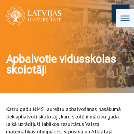
Apbalvotie vidusskolas
skolotāji
Katru gadu NMS laureātu apbalvošanas pasākumā
tiek apbalvoti skolotāji, kuru skolēni mācību gada
laikā uzrādījuši labākos rezultātus Valsts
matemātikas olimpiādes 3. posmā un Atklātajā