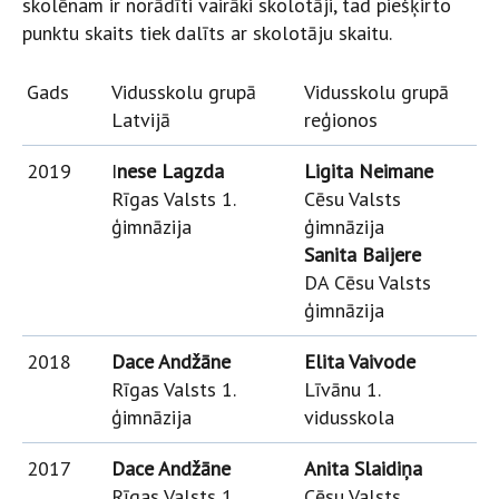
skolēnam ir norādīti vairāki skolotāji, tad piešķirto
punktu skaits tiek dalīts ar skolotāju skaitu.
Gads
Vidusskolu grupā
Vidusskolu grupā
Latvijā
reģionos
2019
I
nese Lagzda
Ligita Neimane
Rīgas Valsts 1.
Cēsu Valsts
ģimnāzija
ģimnāzija
Sanita Baijere
DA Cēsu Valsts
ģimnāzija
2018
Dace Andžāne
Elita Vaivode
Rīgas Valsts 1.
Līvānu 1.
ģimnāzija
vidusskola
2017
Dace Andžāne
Anita Slaidiņa
Rīgas Valsts 1.
Cēsu Valsts