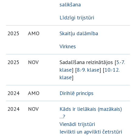
salikšana
Līdzīgi trijstūri
2025
AMO
Skaitļu dalāmība
Virknes
2025
NOV
Sadalīšana reizinātājos [
5.-7.
klase
] [
8.-9. klase
] [
10.-12.
klase
]
2024
AMO
Dirihlē princips
2024
NOV
Kāds ir lielākais (mazākais)
...?
Vienādi trijstūri
Ievilkti un apvilkti četrstūri