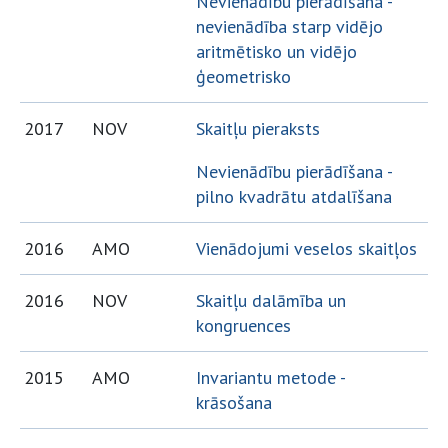
Nevienādību pierādīšana -
nevienādība starp vidējo
aritmētisko un vidējo
ģeometrisko
2017
NOV
Skaitļu pieraksts
Nevienādību pierādīšana -
pilno kvadrātu atdalīšana
2016
AMO
Vienādojumi veselos skaitļos
2016
NOV
Skaitļu dalāmība un
kongruences
2015
AMO
Invariantu metode -
krāsošana